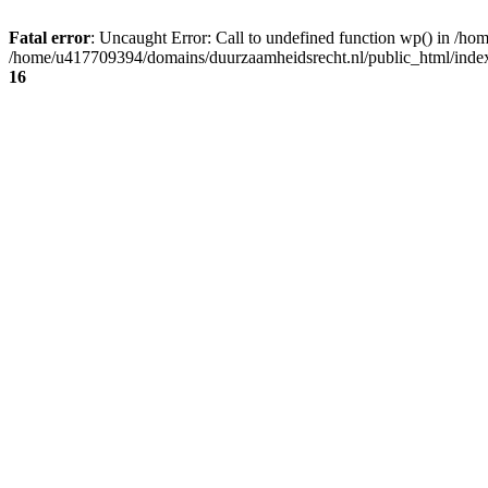
Fatal error
: Uncaught Error: Call to undefined function wp() in /h
/home/u417709394/domains/duurzaamheidsrecht.nl/public_html/index
16