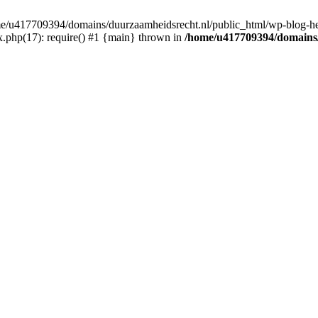
ome/u417709394/domains/duurzaamheidsrecht.nl/public_html/wp-blog-he
.php(17): require() #1 {main} thrown in
/home/u417709394/domains/