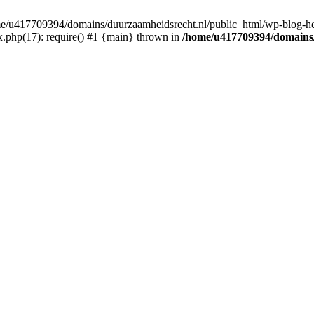
ome/u417709394/domains/duurzaamheidsrecht.nl/public_html/wp-blog-he
.php(17): require() #1 {main} thrown in
/home/u417709394/domains/