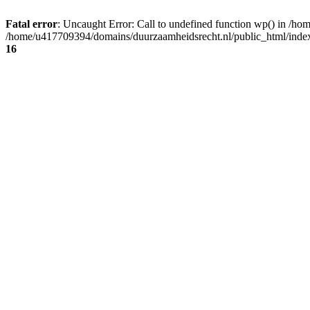
Fatal error
: Uncaught Error: Call to undefined function wp() in /h
/home/u417709394/domains/duurzaamheidsrecht.nl/public_html/index
16